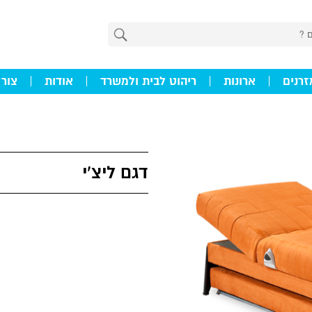
זרנים
ארונות
ריהוט לבית ולמשרד
אודות
צור
דגם ליצ'י